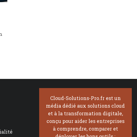
en
Cloud-Solutions-Pro.fr est un
média dédié aux solutions cloud
et à la transformation digitale,
conçu pour aider les entreprises
à comprendre, comparer et
ialité
déployer les bons outils :