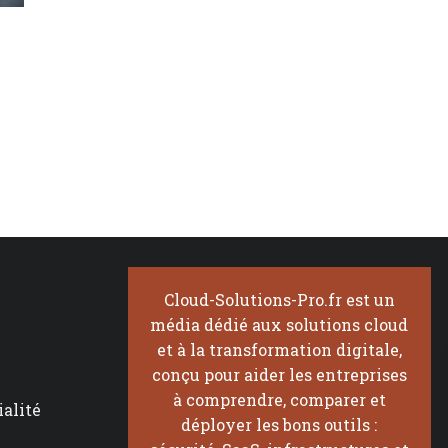
Cloud-Solutions-Pro.fr est un
média dédié aux solutions cloud
et à la transformation digitale,
conçu pour aider les entreprises
à comprendre, comparer et
ialité
déployer les bons outils :