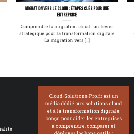
Migration vers le cloud : étapes clés pour une
entreprise
Comprendre la migration cloud : un levier
s
stratégique pour la transformation digitale
La migration vers [...]
Cloud-Solutions-Pro.fr est un
média dédié aux solutions cloud
et à la transformation digitale,
conçu pour aider les entreprises
à comprendre, comparer et
ialité
déployer les bons outils :