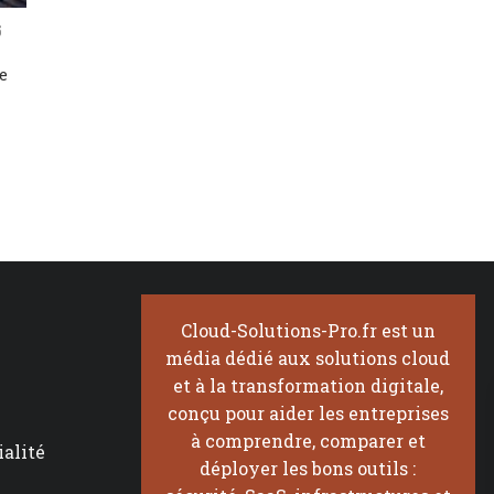
e
Cloud-Solutions-Pro.fr est un
média dédié aux solutions cloud
et à la transformation digitale,
conçu pour aider les entreprises
à comprendre, comparer et
ialité
déployer les bons outils :