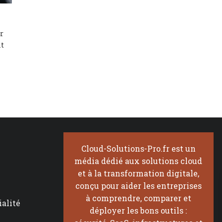
r
t
Cloud-Solutions-Pro.fr est un
média dédié aux solutions cloud
et à la transformation digitale,
conçu pour aider les entreprises
à comprendre, comparer et
ialité
déployer les bons outils :