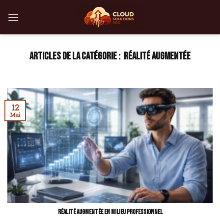
Skip
to
content
RÉALITÉ AUGMENTÉE
12
Mai
Réalité augmentée en milieu professionnel