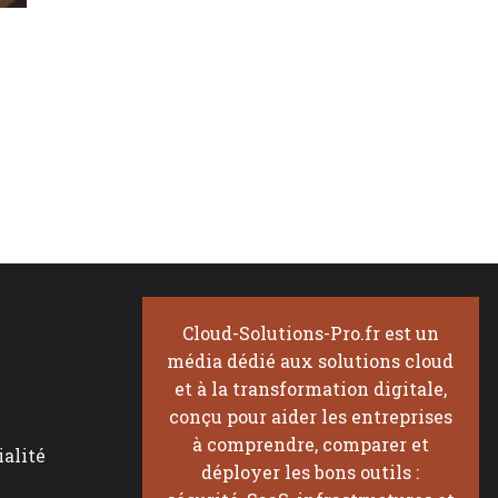
Cloud-Solutions-Pro.fr est un
média dédié aux solutions cloud
et à la transformation digitale,
conçu pour aider les entreprises
à comprendre, comparer et
ialité
déployer les bons outils :