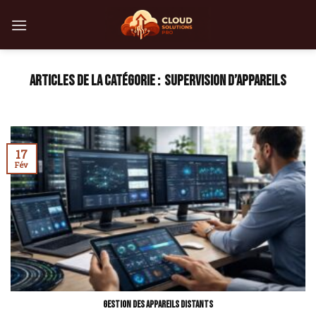
Skip
to
content
SUPERVISION D’APPAREILS
17
Fév
Gestion des appareils distants