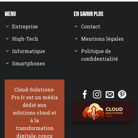
Menu
En savoir plus
Entreprise
Contact
High-Tech
Mentions légales
Informatique
Politique de
confidentialité
Smartphones
Cloud-Solutions-
Pro.fr est un média
dédié aux
solutions cloud et
à la
transformation
digitale, conçu