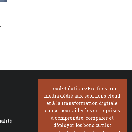
e
Cloud-Solutions-Pro.fr est un
média dédié aux solutions cloud
et à la transformation digitale,
conçu pour aider les entreprises
à comprendre, comparer et
ialité
déployer les bons outils :