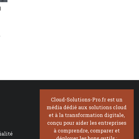
n
n
Cloud-Solutions-Pro.fr est un
média dédié aux solutions cloud
et à la transformation digitale,
conçu pour aider les entreprises
à comprendre, comparer et
ialité
déployer les bons outils :