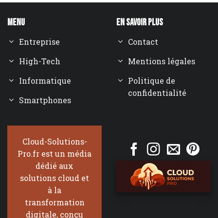
Menu
En savoir plus
Entreprise
Contact
High-Tech
Mentions légales
Informatique
Politique de
confidentialité
Smartphones
Cloud-Solutions-
Pro.fr est un média
dédié aux
solutions cloud et
à la
transformation
digitale, conçu