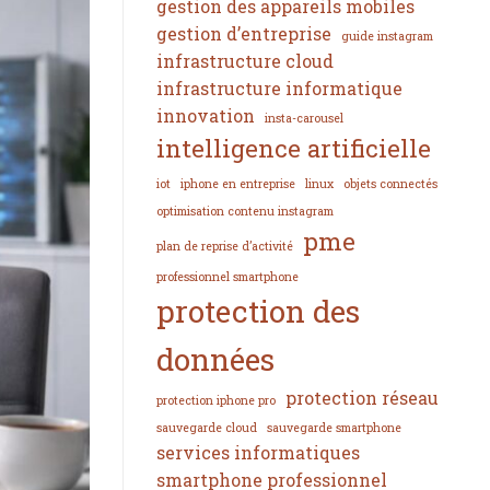
gestion des appareils mobiles
gestion d’entreprise
guide instagram
infrastructure cloud
infrastructure informatique
innovation
insta-carousel
intelligence artificielle
iot
iphone en entreprise
linux
objets connectés
optimisation contenu instagram
pme
plan de reprise d’activité
professionnel smartphone
protection des
données
protection réseau
protection iphone pro
sauvegarde cloud
sauvegarde smartphone
services informatiques
smartphone professionnel