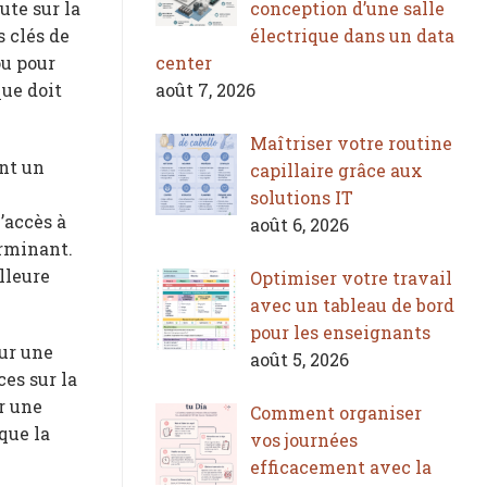
conception d’une salle
ute sur la
électrique dans un data
s clés de
center
ou pour
août 7, 2026
que doit
Maîtriser votre routine
ent un
capillaire grâce aux
solutions IT
’accès à
août 6, 2026
erminant.
lleure
Optimiser votre travail
avec un tableau de bord
pour les enseignants
ur une
août 5, 2026
ces sur la
r une
Comment organiser
que la
vos journées
efficacement avec la