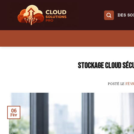
Skip
to
DES SO
content
Stockage cloud sécu
POSTÉ LE
FÉVR
06
Fév