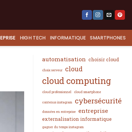
EPRISE
HIGH TECH
INFORMATIQUE
SMARTPHONES
automatisation
choisir cloud
cloud
choix serveur
cloud computing
cloud professionnel
cloud smartphone
cybersécurité
contenus instagram
entreprise
données en entreprise
externalisation informatique
gagner du temps instagram