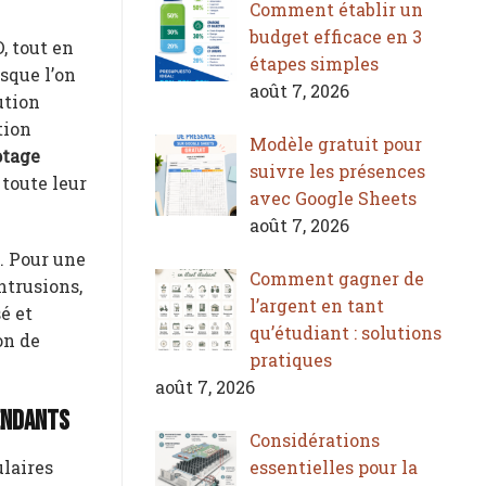
Comment établir un
budget efficace en 3
, tout en
étapes simples
sque l’on
août 7, 2026
ution
tion
Modèle gratuit pour
ptage
suivre les présences
 toute leur
avec Google Sheets
août 7, 2026
s. Pour une
Comment gagner de
ntrusions,
l’argent en tant
é et
qu’étudiant : solutions
on de
pratiques
août 7, 2026
pendants
Considérations
essentielles pour la
ulaires