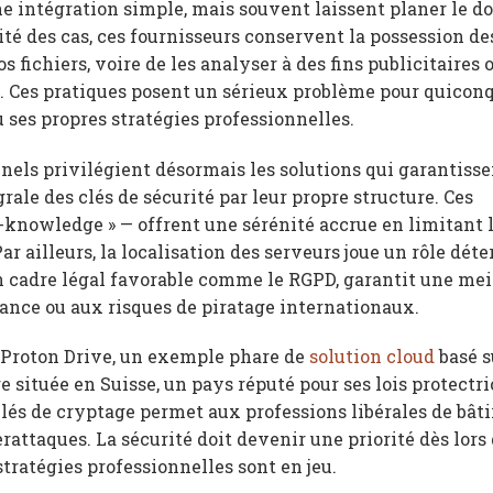
 intégration simple, mais souvent laissent planer le do
rité des cas, ces fournisseurs conservent la possession de
s fichiers, voire de les analyser à des fins publicitaires 
e. Ces pratiques posent un sérieux problème pour quicon
u ses propres stratégies professionnelles.
onnels privilégient désormais les solutions qui garantiss
ale des clés de sécurité par leur propre structure. Ces
o-knowledge » — offrent une sérénité accrue en limitant l
r ailleurs, la localisation des serveurs joue un rôle dét
 cadre légal favorable comme le RGPD, garantit une mei
lance ou aux risques de piratage internationaux.
e Proton Drive, un exemple phare de
solution cloud
basé s
 située en Suisse, un pays réputé pour ses lois protectri
clés de cryptage permet aux professions libérales de bâti
rattaques. La sécurité doit devenir une priorité dès lors 
stratégies professionnelles sont en jeu.