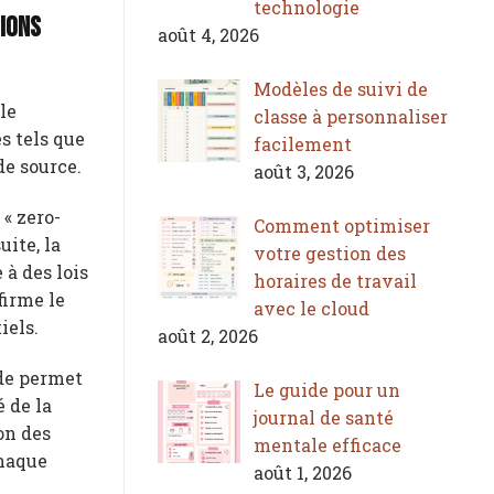
technologie
sions
août 4, 2026
Modèles de suivi de
le
classe à personnaliser
s tels que
facilement
de source.
août 3, 2026
« zero-
Comment optimiser
ite, la
votre gestion des
 à des lois
horaires de travail
firme le
avec le cloud
iels.
août 2, 2026
ode permet
Le guide pour un
é de la
journal de santé
on des
mentale efficace
chaque
août 1, 2026