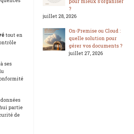
séquences
pour mieux s’organiser
?
juillet 28, 2026
On-Premise ou Cloud :
vé
tout en
quelle solution pour
ontrôle
gérer vos documents ?
juillet 27, 2026
 à ses
du
conformité
e données
hui partie
curité de