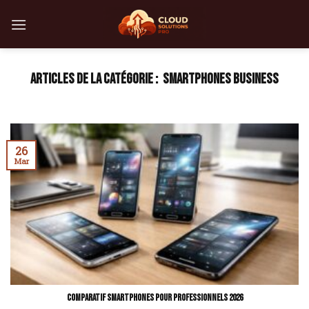
Skip
to
content
SMARTPHONES BUSINESS
26
Mar
Comparatif smartphones pour professionnels 2026