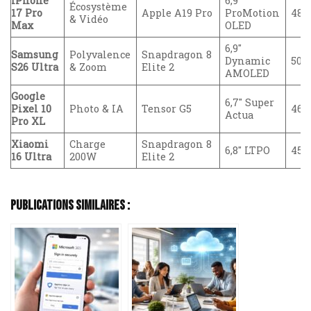
iPhone
6,9″
Écosystème
17 Pro
Apple A19 Pro
ProMotion
48
& Vidéo
Max
OLED
6,9″
Samsung
Polyvalence
Snapdragon 8
Dynamic
50
S26 Ultra
& Zoom
Elite 2
AMOLED
Google
6,7″ Super
Pixel 10
Photo & IA
Tensor G5
46
Actua
Pro XL
Xiaomi
Charge
Snapdragon 8
6,8″ LTPO
45
16 Ultra
200W
Elite 2
Publications Similaires :