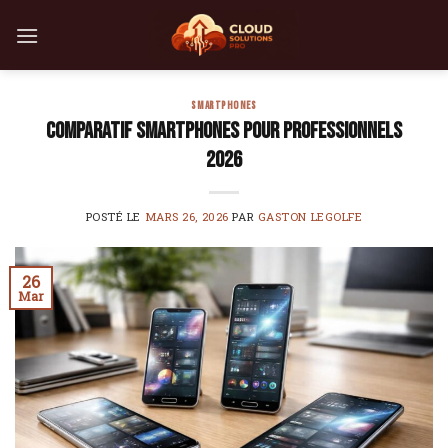
Skip
to
content
SMARTPHONES
Comparatif smartphones pour professionnels
2026
POSTÉ LE
MARS 26, 2026
PAR
GASTON LEGOLFE
26
Mar