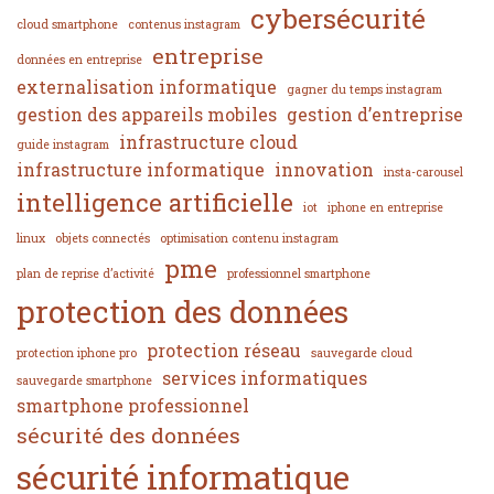
cybersécurité
cloud smartphone
contenus instagram
entreprise
données en entreprise
externalisation informatique
gagner du temps instagram
gestion des appareils mobiles
gestion d’entreprise
infrastructure cloud
guide instagram
infrastructure informatique
innovation
insta-carousel
intelligence artificielle
iot
iphone en entreprise
linux
objets connectés
optimisation contenu instagram
pme
plan de reprise d’activité
professionnel smartphone
protection des données
protection réseau
protection iphone pro
sauvegarde cloud
services informatiques
sauvegarde smartphone
smartphone professionnel
sécurité des données
sécurité informatique