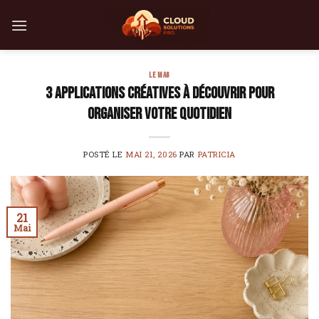
Skip
to
content
LE MAG
3 applications créatives à découvrir pour
organiser votre quotidien
POSTÉ LE
MAI 21, 2026
PAR
PATRICIA
21
Mai