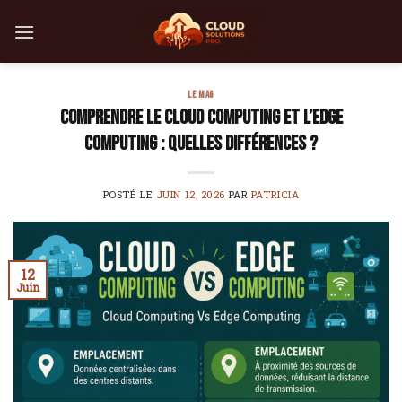
Skip
to
content
LE MAG
Comprendre le cloud computing et l’edge
computing : quelles différences ?
POSTÉ LE
JUIN 12, 2026
PAR
PATRICIA
12
Juin