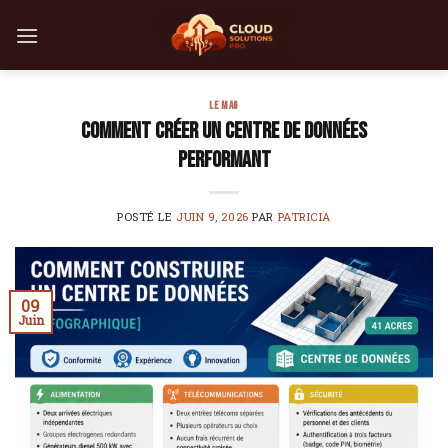
Skip
to
content
LE MAG
Comment créer un centre de données
performant
POSTÉ LE
JUIN 9, 2026
PAR
PATRICIA
09
Juin