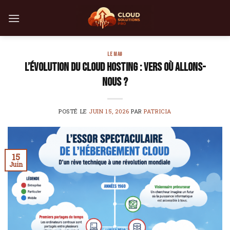
Skip
to
content
LE MAG
L’évolution du cloud hosting : vers où allons-
nous ?
POSTÉ LE
JUIN 15, 2026
PAR
PATRICIA
15
Juin