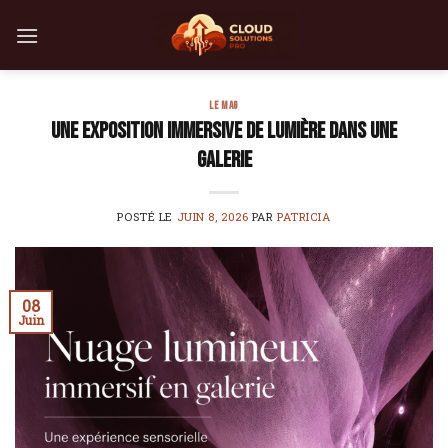
Skip
to
content
LE MAG
Une exposition immersive de lumière dans une
galerie
POSTÉ LE
JUIN 8, 2026
PAR
PATRICIA
08
Juin