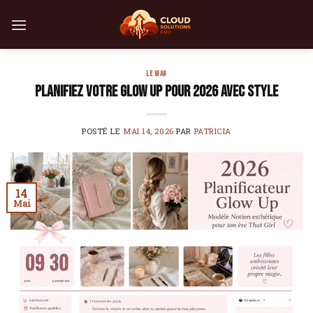
Skip
to
content
LE MAG
Planifiez votre glow up pour 2026 avec style
POSTÉ LE
MAI 14, 2026
PAR
PATRICIA
14
Mai