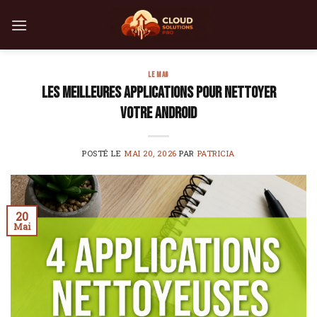
Skip
to
content
LE MAG
Les meilleures applications pour nettoyer
votre Android
POSTÉ LE
MAI 20, 2026
PAR
PATRICIA
20
Mai