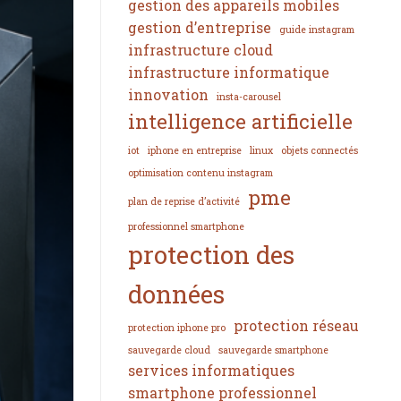
gestion des appareils mobiles
gestion d’entreprise
guide instagram
infrastructure cloud
infrastructure informatique
innovation
insta-carousel
intelligence artificielle
iot
iphone en entreprise
linux
objets connectés
optimisation contenu instagram
pme
plan de reprise d’activité
professionnel smartphone
protection des
données
protection réseau
protection iphone pro
sauvegarde cloud
sauvegarde smartphone
services informatiques
smartphone professionnel