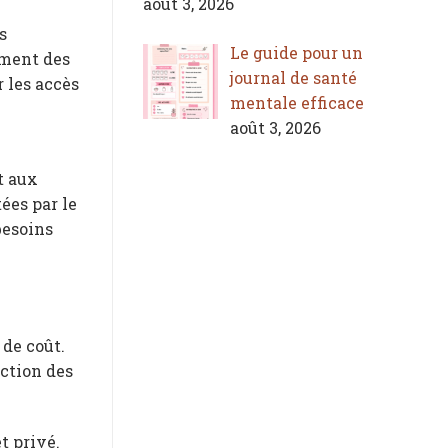
août 3, 2026
s
Le guide pour un
ement des
journal de santé
 les accès
mentale efficace
août 3, 2026
t aux
tées par le
besoins
de coût.
nction des
t privé.