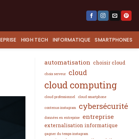
EPRISE
HIGH TECH
INFORMATIQUE
SMARTPHONES
automatisation
choisir cloud
cloud
choix serveur
cloud computing
cloud professionnel
cloud smartphone
cybersécurité
contenus instagram
entreprise
données en entreprise
externalisation informatique
gagner du temps instagram