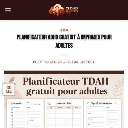
Skip
to
content
LE MAG
Planificateur ADHD gratuit à imprimer pour
adultes
POSTÉ LE
MAI 20, 2026
PAR
PATRICIA
20
Mai