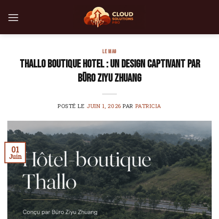
Skip
to
content
LE MAG
Thallo Boutique Hotel : un design captivant par
Büro Ziyu Zhuang
POSTÉ LE
JUIN 1, 2026
PAR
PATRICIA
01
Juin