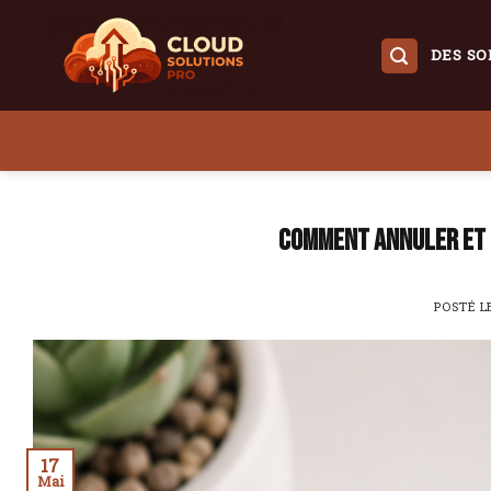
Skip
to
DES SO
content
Comment annuler et r
POSTÉ 
17
Mai