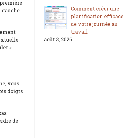
a première
Comment créer une
la gauche
planification efficace
de votre journée au
travail
llement
août 3, 2026
extuelle
ler ».
ne, vous
ois doigts
pas
erdre de