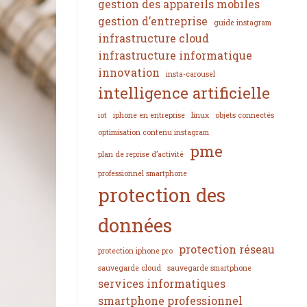
gestion des appareils mobiles
gestion d’entreprise
guide instagram
infrastructure cloud
infrastructure informatique
innovation
insta-carousel
intelligence artificielle
iot
iphone en entreprise
linux
objets connectés
optimisation contenu instagram
pme
plan de reprise d’activité
professionnel smartphone
protection des
données
protection réseau
protection iphone pro
sauvegarde cloud
sauvegarde smartphone
services informatiques
smartphone professionnel