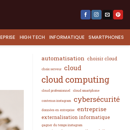
EPRISE
HIGH TECH
INFORMATIQUE
SMARTPHONES
automatisation
choisir cloud
cloud
choix serveur
cloud computing
cloud professionnel
cloud smartphone
cybersécurité
contenus instagram
entreprise
données en entreprise
externalisation informatique
gagner du temps instagram