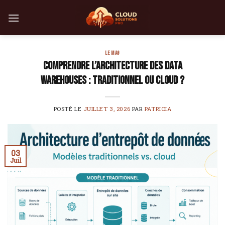
Skip
to
content
LE MAG
Comprendre l’architecture des data
warehouses : traditionnel ou cloud ?
POSTÉ LE
JUILLET 3, 2026
PAR
PATRICIA
03
Juil