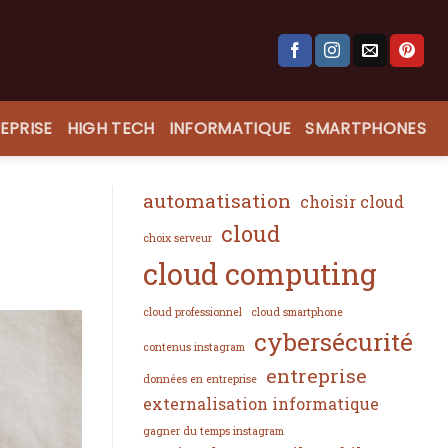
EPRISE
HIGH TECH
INFORMATIQUE
SMARTPHONES
automatisation
choisir cloud
cloud
choix serveur
cloud computing
cloud professionnel
cloud smartphone
cybersécurité
contenus instagram
entreprise
données en entreprise
externalisation informatique
gagner du temps instagram