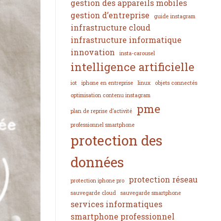
gestion des appareils mobiles
gestion d’entreprise
guide instagram
infrastructure cloud
infrastructure informatique
innovation
insta-carousel
intelligence artificielle
iot
iphone en entreprise
linux
objets connectés
optimisation contenu instagram
pme
plan de reprise d’activité
professionnel smartphone
protection des
données
protection réseau
protection iphone pro
sauvegarde cloud
sauvegarde smartphone
services informatiques
smartphone professionnel