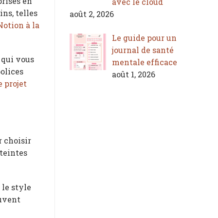
prises en
avec le cloud
ns, telles
août 2, 2026
Notion à la
Le guide pour un
journal de santé
 qui vous
mentale efficace
olices
août 1, 2026
e projet
 choisir
 teintes
 le style
euvent