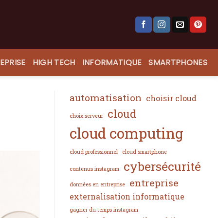
EPRISE
HIGH TECH
INFORMATIQUE
SMARTPHONES
automatisation
choisir cloud
cloud
choix serveur
cloud computing
cloud professionnel
cloud smartphone
cybersécurité
contenus instagram
entreprise
données en entreprise
externalisation informatique
gagner du temps instagram