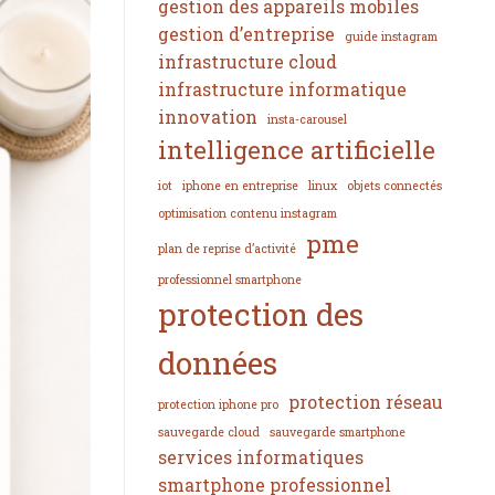
gestion des appareils mobiles
gestion d’entreprise
guide instagram
infrastructure cloud
infrastructure informatique
innovation
insta-carousel
intelligence artificielle
iot
iphone en entreprise
linux
objets connectés
optimisation contenu instagram
pme
plan de reprise d’activité
professionnel smartphone
protection des
données
protection réseau
protection iphone pro
sauvegarde cloud
sauvegarde smartphone
services informatiques
smartphone professionnel