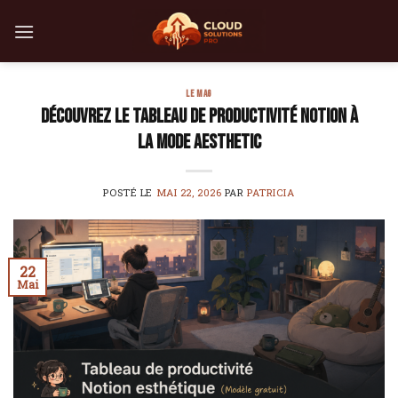
Skip
to
content
LE MAG
Découvrez le tableau de productivité Notion à
la mode Aesthetic
POSTÉ LE
MAI 22, 2026
PAR
PATRICIA
22
Mai