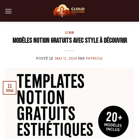
Skip
to
content
LE MAG
Modèles Notion gratuits avec style à découvrir
POSTÉ LE
MAI 11, 2026
PAR
PATRICIA
11
Mai