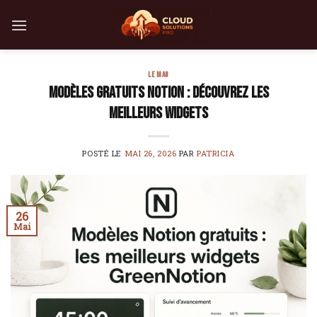
Skip
to
content
LE MAG
Modèles gratuits Notion : découvrez les
meilleurs widgets
POSTÉ LE
MAI 26, 2026
PAR
PATRICIA
26
Mai