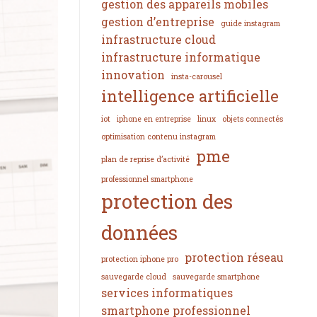
gestion des appareils mobiles
gestion d’entreprise
guide instagram
infrastructure cloud
infrastructure informatique
innovation
insta-carousel
intelligence artificielle
iot
iphone en entreprise
linux
objets connectés
optimisation contenu instagram
pme
plan de reprise d’activité
professionnel smartphone
protection des
données
protection réseau
protection iphone pro
sauvegarde cloud
sauvegarde smartphone
services informatiques
smartphone professionnel