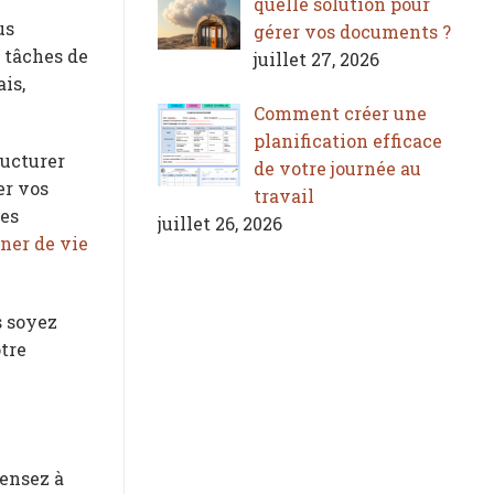
quelle solution pour
us
gérer vos documents ?
s tâches de
juillet 27, 2026
is,
Comment créer une
planification efficace
ructurer
de votre journée au
er vos
travail
les
juillet 26, 2026
ner de vie
s soyez
tre
pensez à