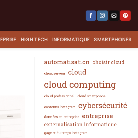
EPRISE
HIGH TECH
INFORMATIQUE
SMARTPHONES
automatisation
choisir cloud
cloud
choix serveur
cloud computing
cloud professionnel
cloud smartphone
cybersécurité
contenus instagram
entreprise
données en entreprise
externalisation informatique
gagner du temps instagram