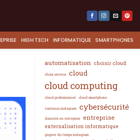
EPRISE
HIGH TECH
INFORMATIQUE
SMARTPHONES
automatisation
choisir cloud
cloud
choix serveur
cloud computing
cloud professionnel
cloud smartphone
cybersécurité
contenus instagram
entreprise
données en entreprise
externalisation informatique
gagner du temps instagram