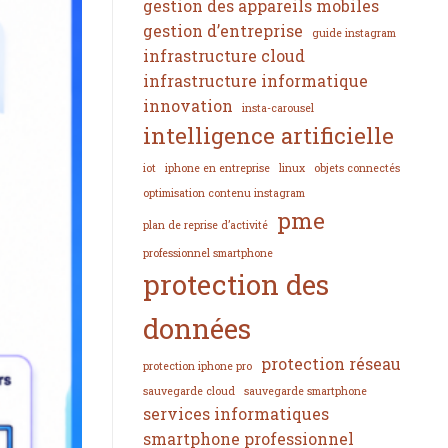
gestion des appareils mobiles
gestion d’entreprise
guide instagram
infrastructure cloud
infrastructure informatique
innovation
insta-carousel
intelligence artificielle
iot
iphone en entreprise
linux
objets connectés
optimisation contenu instagram
pme
plan de reprise d’activité
professionnel smartphone
protection des
données
protection réseau
protection iphone pro
sauvegarde cloud
sauvegarde smartphone
services informatiques
smartphone professionnel