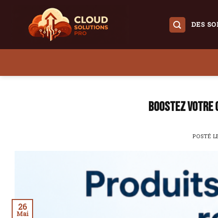
Skip
to
DES SO
content
Boostez votre 
POSTÉ 
26
Mai