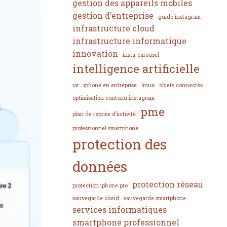
gestion des appareils mobiles
gestion d’entreprise
guide instagram
infrastructure cloud
infrastructure informatique
innovation
insta-carousel
intelligence artificielle
iot
iphone en entreprise
linux
objets connectés
optimisation contenu instagram
pme
plan de reprise d’activité
professionnel smartphone
protection des
données
protection réseau
protection iphone pro
sauvegarde cloud
sauvegarde smartphone
services informatiques
smartphone professionnel