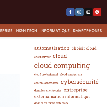
EPRISE
HIGH TECH
INFORMATIQUE
SMARTPHONES
automatisation
choisir cloud
cloud
choix serveur
cloud computing
cloud professionnel
cloud smartphone
cybersécurité
contenus instagram
entreprise
données en entreprise
externalisation informatique
gagner du temps instagram