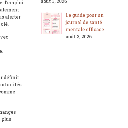
août 3, 2026
he d’emploi
également
Le guide pour un
s alerter
journal de santé
clé.
mentale efficace
août 3, 2026
avec
e.
r définir
portunités
 comme
changes
 plus