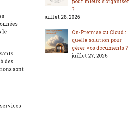
pour mieux s’organiser
?
es
juillet 28, 2026
données
 le
On-Premise ou Cloud :
quelle solution pour
gérer vos documents ?
osants
juillet 27, 2026
 à des
tions sont
 services