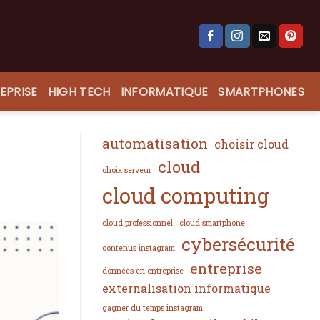
EPRISE
HIGH TECH
INFORMATIQUE
SMARTPHONES
automatisation
choisir cloud
cloud
choix serveur
cloud computing
cloud professionnel
cloud smartphone
cybersécurité
contenus instagram
entreprise
données en entreprise
externalisation informatique
gagner du temps instagram