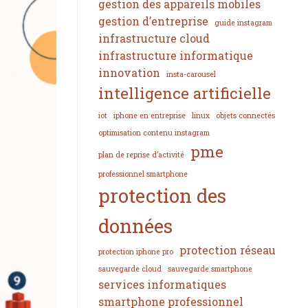
gestion des appareils mobiles
gestion d’entreprise
guide instagram
infrastructure cloud
infrastructure informatique
innovation
insta-carousel
intelligence artificielle
iot
iphone en entreprise
linux
objets connectés
optimisation contenu instagram
pme
plan de reprise d’activité
professionnel smartphone
protection des
données
protection réseau
protection iphone pro
sauvegarde cloud
sauvegarde smartphone
services informatiques
smartphone professionnel