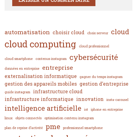
cloud
automatisation
choisir cloud
choix serveur
cloud computing
cloud professionnel
cybersécurité
cloud smartphone
contenus instagram
entreprise
données en entreprise
externalisation informatique
gagner du temps instagram
gestion des appareils mobiles
gestion d’entreprise
infrastructure cloud
guide instagram
infrastructure informatique
innovation
insta-carousel
intelligence artificielle
iot
iphone en entreprise
linux
objets connectés
optimisation contenu instagram
pme
plan de reprise d’activité
professionnel smartphone