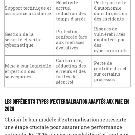
Réactivité
Perte partielle
Support technique et
accrue,
d’autonomie
assistance à distance
réduction des
dans la gestion
temps d’arrêt
des incidents
Risques de
Protection
Gestion de la
vulnérabilités
renforcée face
sécurité et veille
exploitées par
aux menaces
cybernétique
des
évolutives
cybercriminels
Conformité,
Perte de
Mise à jour logicielle
réduction des
contrôle direct
et gestion des
erreurs et des
sur certains
sauvegardes
failles de
processus
sécurité
Les différents types d’externalisation adaptés aux PME en
2026
Choisir le bon modèle d’externalisation représente
une étape cruciale pour assurer une performance
optimale. En 2026, plusieurs modalités s’offrent aux