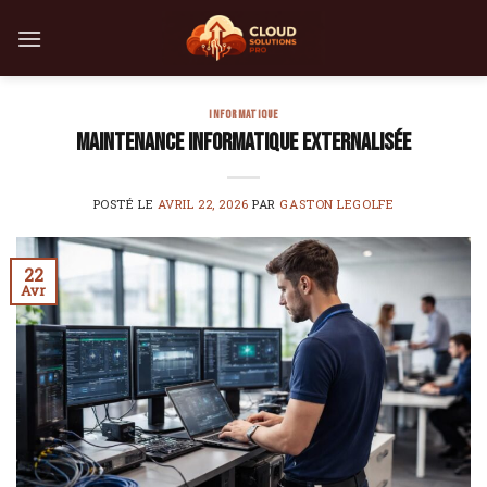
Skip
to
content
INFORMATIQUE
Maintenance informatique externalisée
POSTÉ LE
AVRIL 22, 2026
PAR
GASTON LEGOLFE
22
Avr