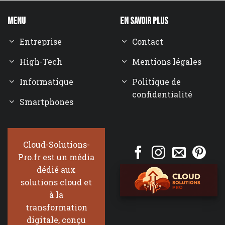
Menu
En savoir plus
Entreprise
Contact
High-Tech
Mentions légales
Informatique
Politique de
confidentialité
Smartphones
Cloud-Solutions-
Pro.fr est un média
dédié aux
solutions cloud et
à la
transformation
digitale, conçu