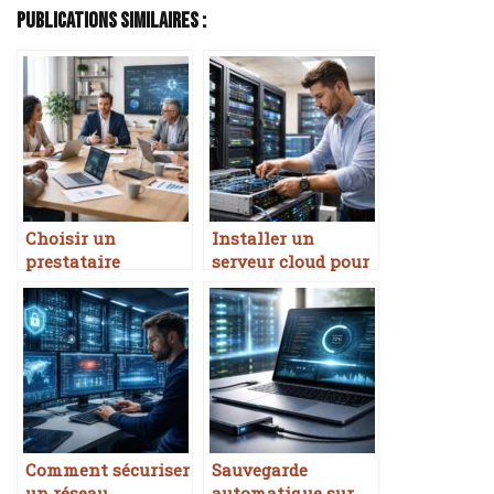
Publications Similaires :
Choisir un
Installer un
prestataire
serveur cloud pour
informatique
PME
Comment sécuriser
Sauvegarde
un réseau
automatique sur