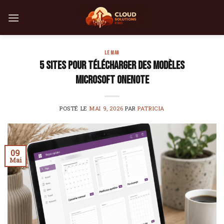
Skip
to
content
LE MAG
5 sites pour télécharger des modèles
Microsoft OneNote
POSTÉ LE
MAI 9, 2026
PAR
PATRICIA
09
Mai