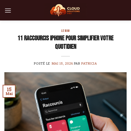
Skip
to
content
LE MAG
11 raccourcis iPhone pour simplifier votre
quotidien
POSTÉ LE
MAI 15, 2026
PAR
PATRICIA
15
Mai