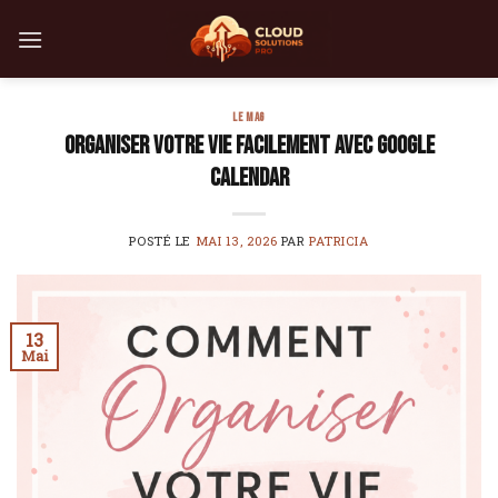
Skip
to
content
LE MAG
Organiser votre vie facilement avec Google
Calendar
POSTÉ LE
MAI 13, 2026
PAR
PATRICIA
13
Mai