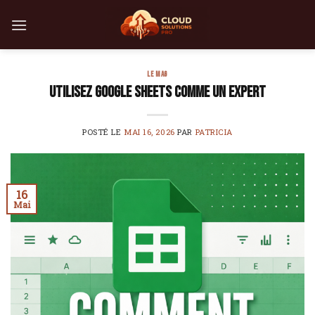
Skip
to
content
LE MAG
Utilisez Google Sheets comme un expert
POSTÉ LE
MAI 16, 2026
PAR
PATRICIA
16
Mai