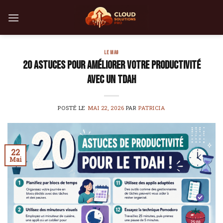
Skip
to
content
LE MAG
20 astuces pour améliorer votre productivité
avec un TDAH
POSTÉ LE
MAI 22, 2026
PAR
PATRICIA
22
Mai