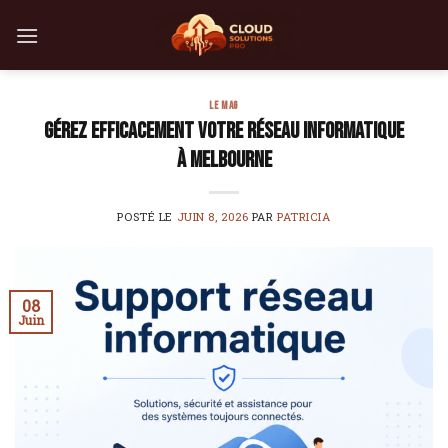
Skip
to
content
LE MAG
Gérez efficacement votre réseau informatique
à Melbourne
POSTÉ LE
JUIN 8, 2026
PAR
PATRICIA
08
Juin