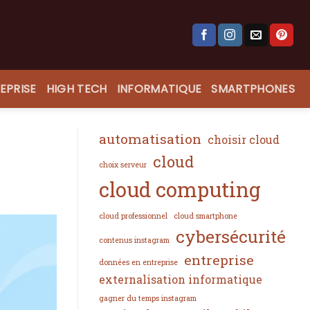
EPRISE
HIGH TECH
INFORMATIQUE
SMARTPHONES
automatisation
choisir cloud
cloud
choix serveur
cloud computing
cloud professionnel
cloud smartphone
cybersécurité
contenus instagram
entreprise
données en entreprise
externalisation informatique
gagner du temps instagram