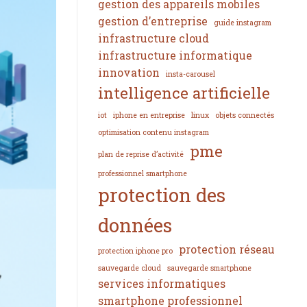
gestion des appareils mobiles
gestion d’entreprise
guide instagram
infrastructure cloud
infrastructure informatique
innovation
insta-carousel
intelligence artificielle
iot
iphone en entreprise
linux
objets connectés
optimisation contenu instagram
pme
plan de reprise d’activité
professionnel smartphone
protection des
données
protection réseau
protection iphone pro
sauvegarde cloud
sauvegarde smartphone
services informatiques
smartphone professionnel