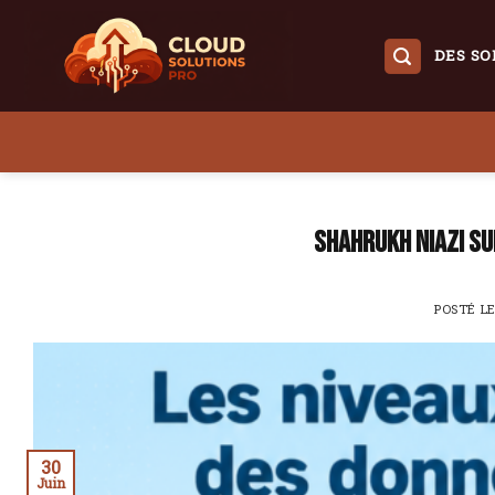
Skip
to
DES SO
content
Shahrukh Niazi su
POSTÉ L
30
Juin