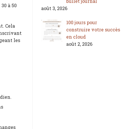
bullet journal
 30 à 50
août 3, 2026
100 jours pour
t. Cela
construire votre succès
inscrivant
en cloud
geant les
août 2, 2026
idien.
ns
changes