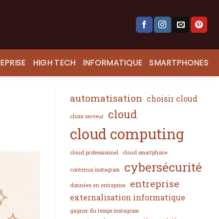
EPRISE
HIGH TECH
INFORMATIQUE
SMARTPHONES
automatisation
choisir cloud
cloud
choix serveur
cloud computing
cloud professionnel
cloud smartphone
cybersécurité
contenus instagram
entreprise
données en entreprise
externalisation informatique
gagner du temps instagram