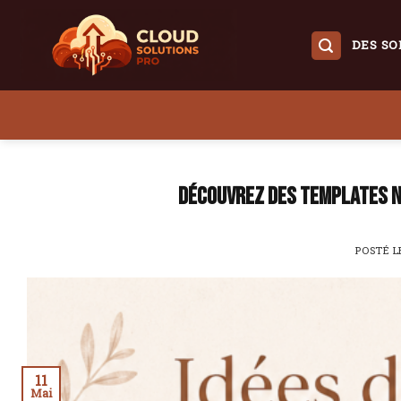
Skip
to
DES SO
content
Découvrez des templates N
POSTÉ 
11
Mai