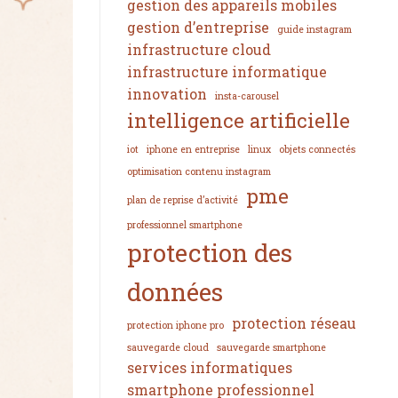
gestion des appareils mobiles
gestion d’entreprise
guide instagram
infrastructure cloud
infrastructure informatique
innovation
insta-carousel
intelligence artificielle
iot
iphone en entreprise
linux
objets connectés
optimisation contenu instagram
pme
plan de reprise d’activité
professionnel smartphone
protection des
données
protection réseau
protection iphone pro
sauvegarde cloud
sauvegarde smartphone
services informatiques
smartphone professionnel