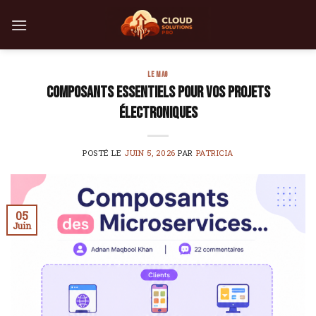
Skip
to
content
LE MAG
Composants essentiels pour vos projets
électroniques
POSTÉ LE
JUIN 5, 2026
PAR
PATRICIA
05
Juin