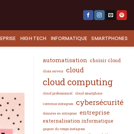
EPRISE
HIGH TECH
INFORMATIQUE
SMARTPHONES
automatisation
choisir cloud
cloud
choix serveur
cloud computing
cloud professionnel
cloud smartphone
cybersécurité
contenus instagram
entreprise
données en entreprise
externalisation informatique
gagner du temps instagram