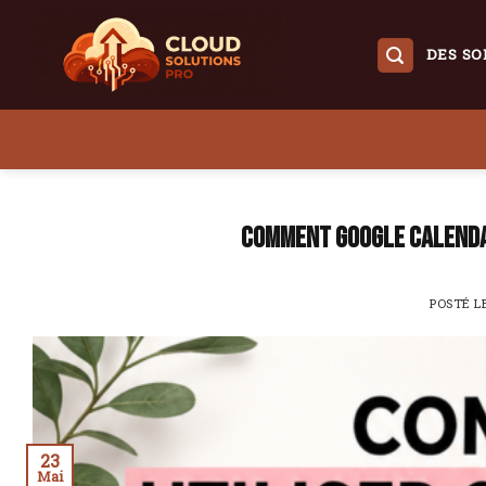
Skip
to
DES SO
content
Comment Google Calenda
POSTÉ L
23
Mai