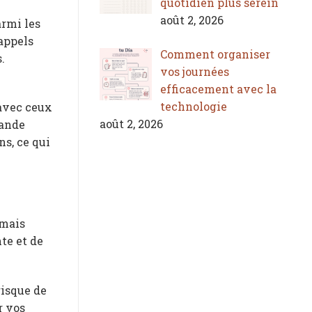
quotidien plus serein
août 2, 2026
armi les
rappels
Comment organiser
.
vos journées
efficacement avec la
technologie
 avec ceux
août 2, 2026
rande
ns, ce qui
 mais
te et de
risque de
r vos