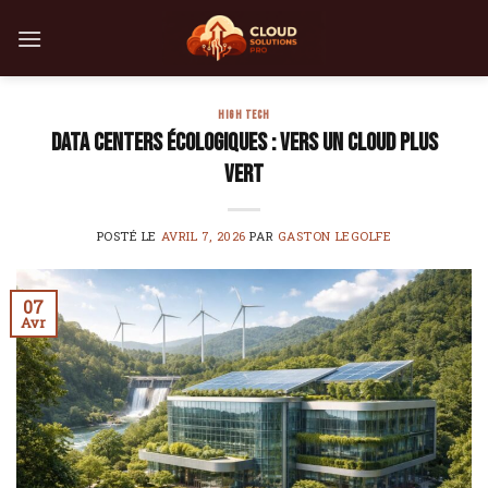
Skip
to
content
HIGH TECH
Data centers écologiques : vers un cloud plus
vert
POSTÉ LE
AVRIL 7, 2026
PAR
GASTON LEGOLFE
07
Avr