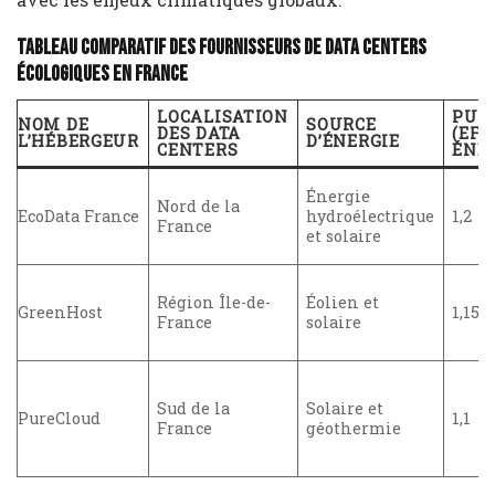
Tableau Comparatif des Fournisseurs de Data Centers
Écologiques en France
LOCALISATION
PUE
NOM DE
SOURCE
DES DATA
(EFF
L’HÉBERGEUR
D’ÉNERGIE
CENTERS
ÉNE
Énergie
Nord de la
EcoData France
hydroélectrique
1,2
France
et solaire
Région Île-de-
Éolien et
GreenHost
1,15
France
solaire
Sud de la
Solaire et
PureCloud
1,1
France
géothermie