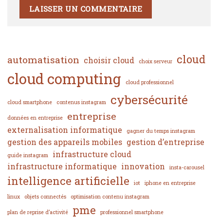
cloud
automatisation
choisir cloud
choix serveur
cloud computing
cloud professionnel
cybersécurité
cloud smartphone
contenus instagram
entreprise
données en entreprise
externalisation informatique
gagner du temps instagram
gestion des appareils mobiles
gestion d’entreprise
infrastructure cloud
guide instagram
infrastructure informatique
innovation
insta-carousel
intelligence artificielle
iot
iphone en entreprise
linux
objets connectés
optimisation contenu instagram
pme
plan de reprise d’activité
professionnel smartphone