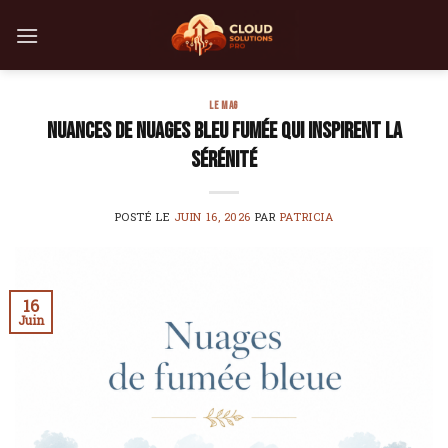
Skip
to
content
LE MAG
Nuances de nuages bleu fumée qui inspirent la
sérénité
POSTÉ LE
JUIN 16, 2026
PAR
PATRICIA
16
Juin