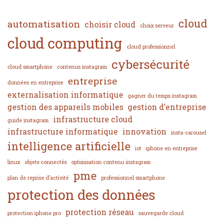
cloud
automatisation
choisir cloud
choix serveur
cloud computing
cloud professionnel
cybersécurité
cloud smartphone
contenus instagram
entreprise
données en entreprise
externalisation informatique
gagner du temps instagram
gestion des appareils mobiles
gestion d’entreprise
infrastructure cloud
guide instagram
infrastructure informatique
innovation
insta-carousel
intelligence artificielle
iot
iphone en entreprise
linux
objets connectés
optimisation contenu instagram
pme
plan de reprise d’activité
professionnel smartphone
protection des données
protection réseau
protection iphone pro
sauvegarde cloud