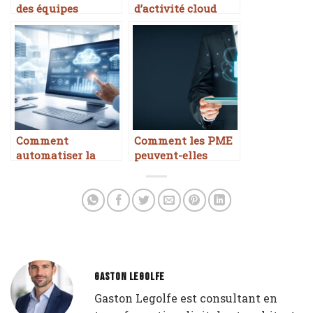
des équipes
d’activité cloud
pour PME
Comment
Comment les PME
automatiser la
peuvent-elles
gestion
sécuriser leurs
administrative
données face aux
avec le cloud
nouvelles
règlementations
européennes ?
GASTON LEGOLFE
Gaston Legolfe est consultant en