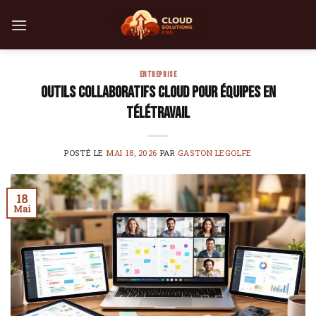
Skip
to
content
ENTREPRISE
Outils collaboratifs cloud pour équipes en
télétravail
POSTÉ LE
MAI 18, 2026
PAR
GASTON LEGOLFE
18
Mai